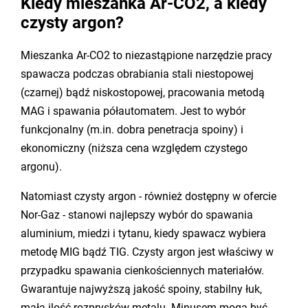
Kiedy mieszanka Ar-CO2, a kiedy
czysty argon?
Mieszanka Ar-CO2 to niezastąpione narzędzie pracy
spawacza podczas obrabiania stali niestopowej
(czarnej) bądź niskostopowej, pracowania metodą
MAG i spawania półautomatem. Jest to wybór
funkcjonalny (m.in. dobra penetracja spoiny) i
ekonomiczny (niższa cena względem czystego
argonu).
Natomiast czysty argon - również dostępny w ofercie
Nor-Gaz - stanowi najlepszy wybór do spawania
aluminium, miedzi i tytanu, kiedy spawacz wybiera
metodę MIG bądź TIG. Czysty argon jest właściwy w
przypadku spawania cienkościennych materiałów.
Gwarantuje najwyższą jakość spoiny, stabilny łuk,
małą ilość rozprysków metalu. Minusem mogą być