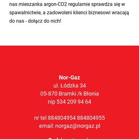
nas mieszanka argon-CO2 regularnie sprawdza się w
spawalnictwie, a zadowoleni klienci biznesowi wracają
do nas - dołącz do nich!
Nor-Gaz
ul. Łódzka 34
05-870 Bramki /k Błonia
nip 534 209 94 64
nr tel
884804954
884804955
email:
norgaz@norgaz.pl