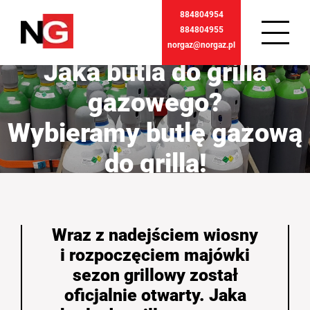
884804954
884804955
norgaz@norgaz.pl
Jaka butla do grilla
gazowego?
Wybieramy butlę gazową
do grilla!
Wraz z nadejściem wiosny
i rozpoczęciem majówki
sezon grillowy został
oficjalnie otwarty. Jaka