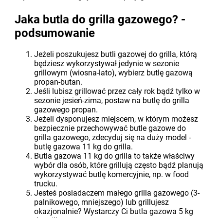
Jaka butla do grilla gazowego? -
podsumowanie
Jeżeli poszukujesz butli gazowej do grilla, którą
będziesz wykorzystywał jedynie w sezonie
grillowym (wiosna-lato), wybierz butlę gazową
propan-butan.
Jeśli lubisz grillować przez cały rok bądź tylko w
sezonie jesień-zima, postaw na butlę do grilla
gazowego propan.
Jeżeli dysponujesz miejscem, w którym możesz
bezpiecznie przechowywać butle gazowe do
grilla gazowego, zdecyduj się na duży model -
butlę gazowa 11 kg do grilla.
Butla gazowa 11 kg do grilla to także właściwy
wybór dla osób, które grillują często bądź planują
wykorzystywać butlę komercyjnie, np. w food
trucku.
Jesteś posiadaczem małego grilla gazowego (3-
palnikowego, mniejszego) lub grillujesz
okazjonalnie? Wystarczy Ci butla gazowa 5 kg