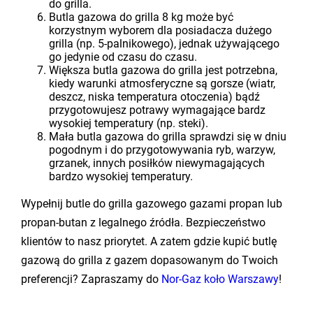
do grilla.
Butla gazowa do grilla 8 kg może być
korzystnym wyborem dla posiadacza dużego
grilla (np. 5-palnikowego), jednak używającego
go jedynie od czasu do czasu.
Większa butla gazowa do grilla jest potrzebna,
kiedy warunki atmosferyczne są gorsze (wiatr,
deszcz, niska temperatura otoczenia) bądź
przygotowujesz potrawy wymagające bardz
wysokiej temperatury (np. steki).
Mała butla gazowa do grilla sprawdzi się w dniu
pogodnym i do przygotowywania ryb, warzyw,
grzanek, innych posiłków niewymagających
bardzo wysokiej temperatury.
Wypełnij butle do grilla gazowego gazami propan lub
propan-butan z legalnego źródła. Bezpieczeństwo
klientów to nasz priorytet. A zatem gdzie kupić butlę
gazową do grilla z gazem dopasowanym do Twoich
preferencji? Zapraszamy do
Nor-Gaz koło Warszawy
!