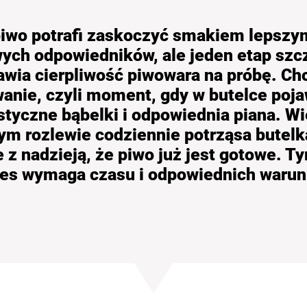
wo potrafi zaskoczyć smakiem lepszym
ych odpowiedników, ale jeden etap szc
wia cierpliwość piwowara na próbę. Ch
anie, czyli moment, gdy w butelce pojaw
styczne bąbelki i odpowiednia piana. Wi
ym rozlewie codziennie potrząsa butelk
e z nadzieją, że piwo już jest gotowe.
es wymaga czasu i odpowiednich waru