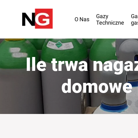
Gazy
Ga
O Nas
Techniczne
ga
Ile trwa nag
domowe p