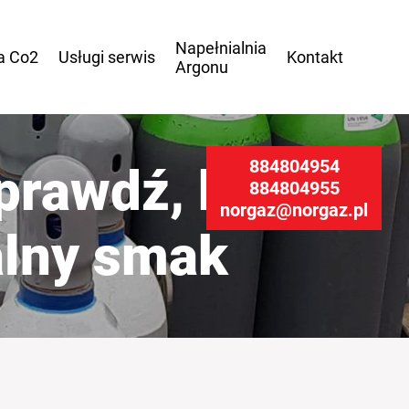
Napełnialnia
a
Co2
Usługi
serwis
Kontakt
Argonu
884804954
prawdź, kiedy
884804955
norgaz@norgaz.pl
alny smak