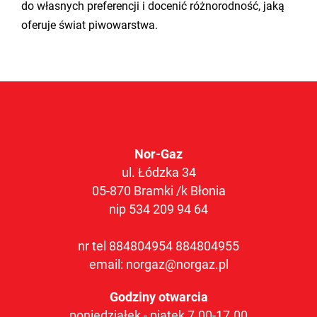
do własnych preferencji i docenić różnorodność, jaką
oferuje świat piwowarstwa.
Nor-Gaz
ul. Łódzka 34
05-870 Bramki /k Błonia
nip 534 209 94 64
nr tel
884804954
884804955
email:
norgaz@norgaz.pl
Godziny otwarcia
poniedziałek - piątek 7.00-17.00