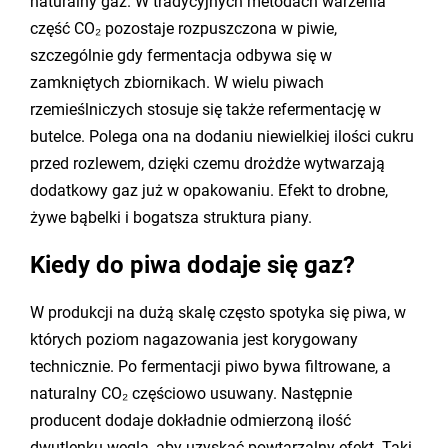
naturalny gaz. W tradycyjnych metodach warzenia
część CO₂ pozostaje rozpuszczona w piwie,
szczególnie gdy fermentacja odbywa się w
zamkniętych zbiornikach. W wielu piwach
rzemieślniczych stosuje się także refermentację w
butelce. Polega ona na dodaniu niewielkiej ilości cukru
przed rozlewem, dzięki czemu drożdże wytwarzają
dodatkowy gaz już w opakowaniu. Efekt to drobne,
żywe bąbelki i bogatsza struktura piany.
Kiedy do piwa dodaje się gaz?
W produkcji na dużą skalę często spotyka się piwa, w
których poziom nagazowania jest korygowany
technicznie. Po fermentacji piwo bywa filtrowane, a
naturalny CO₂ częściowo usuwany. Następnie
producent dodaje dokładnie odmierzoną ilość
dwutlenku węgla, aby uzyskać powtarzalny efekt. Taki