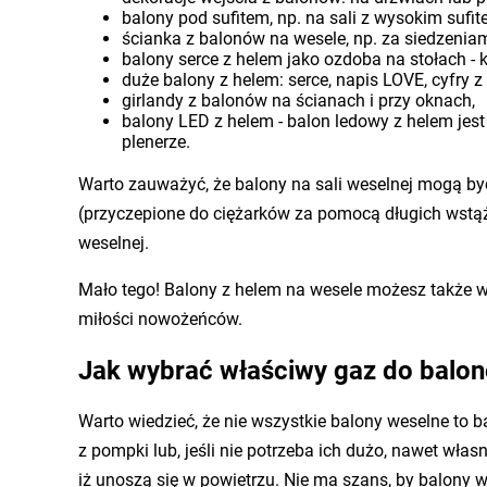
balony pod sufitem, np. na sali z wysokim sufit
ścianka z balonów na wesele, np. za siedzenia
balony serce z helem jako ozdoba na stołach - k
duże balony z helem: serce, napis LOVE, cyfry z
girlandy z balonów na ścianach i przy oknach,
balony LED z helem - balon ledowy z helem jes
plenerze.
Warto zauważyć, że balony na sali weselnej mogą by
(przyczepione do ciężarków za pomocą długich wstąże
weselnej.
Mało tego! Balony z helem na wesele możesz także wy
miłości nowożeńców.
Jak wybrać właściwy gaz do balon
Warto wiedzieć, że nie wszystkie balony weselne to 
z pompki lub, jeśli nie potrzeba ich dużo, nawet wła
iż unoszą się w powietrzu. Nie ma szans, by balony 