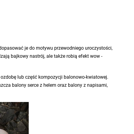
a dopasować je do motywu przewodniego uroczystości,
ają bajkowy nastrój, ale także robią efekt wow -
 ozdobę lub część kompozycji balonowo-kwiatowej.
szcza balony serce z helem oraz balony z napisami,