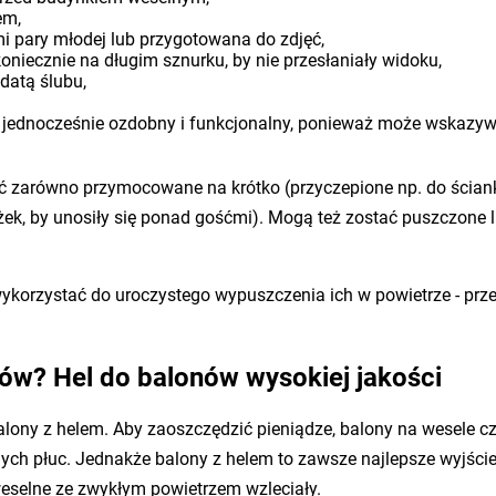
em,
mi pary młodej lub przygotowana do zdjęć,
oniecznie na długim sznurku, by nie przesłaniały widoku,
 datą ślubu,
t jednocześnie ozdobny i funkcjonalny, ponieważ może wskazyw
ć zarówno przymocowane na krótko (przyczepione np. do ściank
k, by unosiły się ponad gośćmi). Mogą też zostać puszczone l
korzystać do uroczystego wypuszczenia ich w powietrze - przez
ów? Hel do balonów wysokiej jakości
balony z helem. Aby zaoszczędzić pieniądze, balony na wesele 
snych płuc. Jednakże balony z helem to zawsze najlepsze wyjści
weselne ze zwykłym powietrzem wzleciały.