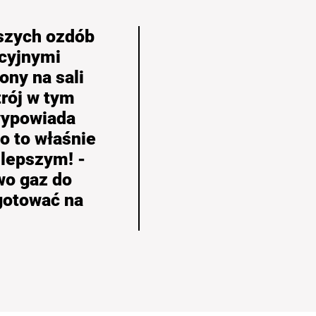
jszych ozdób
cyjnymi
ony na sali
rój w tym
wypowiada
o to właśnie
jlepszym! -
wo gaz do
ygotować na