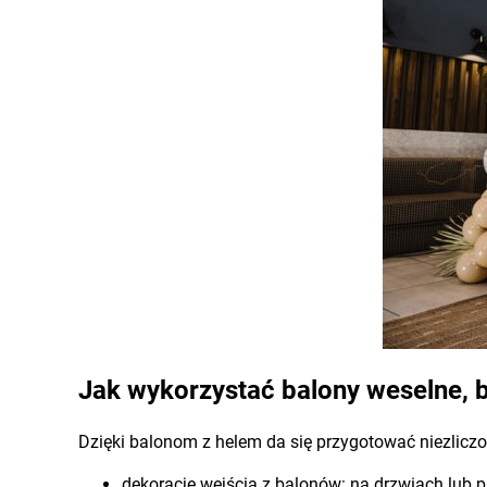
Jak wykorzystać balony weselne, b
Dzięki balonom z helem da się przygotować niezliczo
dekoracje wejścia z balonów: na drzwiach lub