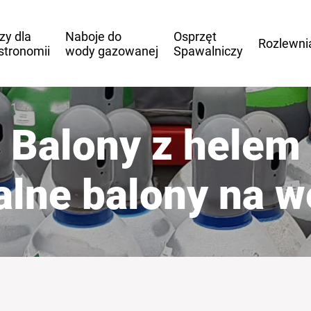
zy dla
Naboje do
Osprzęt
Rozlewni
stronomii
wody gazowanej
Spawalniczy
Balony z helem
ealne balony na w