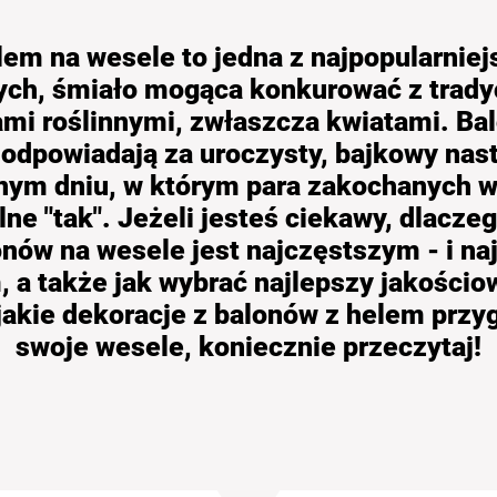
lem na wesele to jedna z najpopularnie
ych, śmiało mogąca konkurować z trady
i roślinnymi, zwłaszcza kwiatami. Bal
 odpowiadają za uroczysty, bajkowy nast
nym dniu, w którym para zakochanych 
ne "tak". Jeżeli jesteś ciekawy, dlaczeg
onów na wesele jest najczęstszym - i na
 a także jak wybrać najlepszy jakościo
jakie dekoracje z balonów z helem prz
swoje wesele, koniecznie przeczytaj!