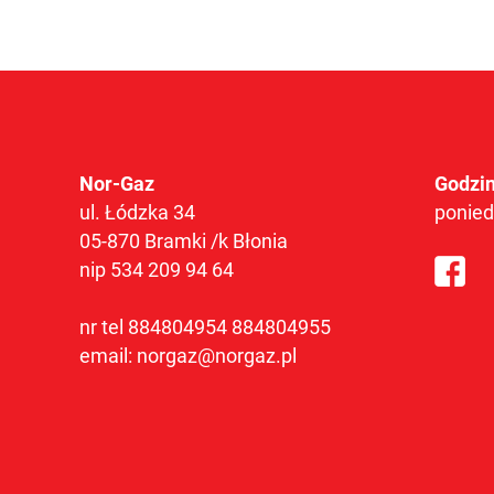
Nor-Gaz
Godzin
ul. Łódzka 34
ponied
05-870 Bramki /k Błonia
nip 534 209 94 64
nr tel
884804954
884804955
email:
norgaz@norgaz.pl