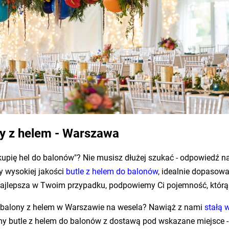
ny z helem - Warszawa
 kupię hel do balonów"? Nie musisz dłużej szukać - odpowiedź na
 wysokiej jakości
butle z helem do balonów
, idealnie dopasowa
 najlepsza w Twoim przypadku, podpowiemy Ci pojemność, którą
ej balony z helem w Warszawie na wesela? Nawiąż z nami
stałą 
butle z helem do balonów z dostawą pod wskazane miejsce - np. 