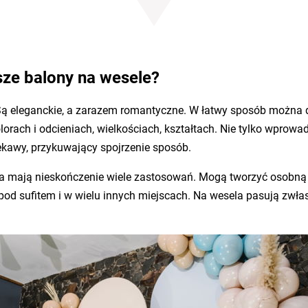
sze balony na wesele?
. Są eleganckie, a zarazem romantyczne. W łatwy sposób możn
ach i odcieniach, wielkościach, kształtach. Nie tylko wprowadz
iekawy, przykuwający spojrzenie sposób.
cja mają nieskończenie wiele zastosowań. Mogą tworzyć osobną
pod sufitem i w wielu innych miejscach. Na wesela pasują zwła