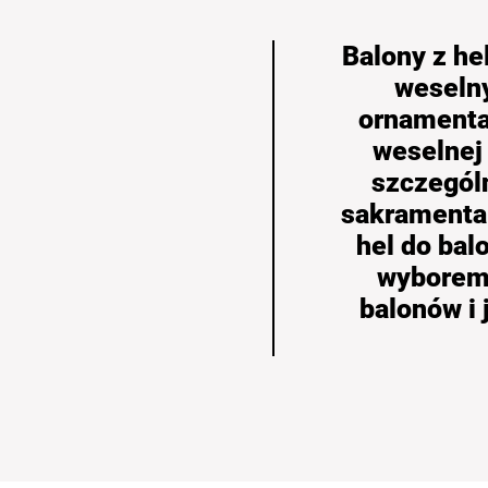
Balony z he
weseln
ornamentam
weselnej
szczegól
sakramental
hel do bal
wyborem,
balonów i 