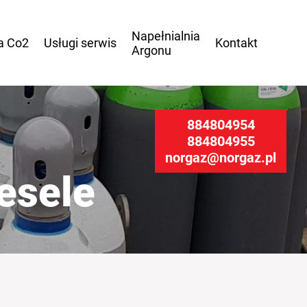
Napełnialnia
a
Co2
Usługi
serwis
Kontakt
Argonu
884804954
884804955
norgaz@norgaz.pl
esele