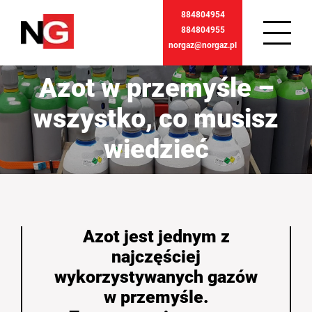
884804954
884804955
norgaz@norgaz.pl
Azot w przemyśle –
wszystko, co musisz
wiedzieć
Azot jest jednym z
najczęściej
wykorzystywanych gazów
w przemyśle.